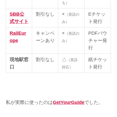
も）
SBB公
割引なし
×
Eチケッ
（英語の
式サイト
ト発行
み）
RailEur
キャンペ
×
PDFバウ
（英語の
ope
ーンあり
チャー発
み）
行
現地駅窓
割引なし
△
紙チケッ
（英語
口
ト発行
対応）
私が実際に使ったのは
GetYourGuide
でした。