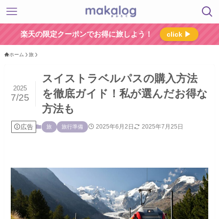
楽天の限定クーポンでお得に旅しよう！
click ▶
ホーム
旅
スイストラベルパスの購入方法
2025
を徹底ガイド！私が選んだお得な
7/25
方法も
広告
2025年6月2日
2025年7月25日
旅
旅行準備