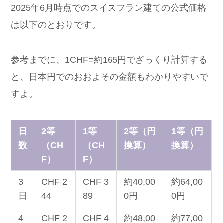
2025年6月時点でのスイスフラン建ての公式価格
は以下のとおりです。
参考までに、1CHF=約165円でざっくり計算する
と、日本円でのおおよその金額もわかりやすいで
すよ。
日
2等
1等
2等（円
1等（円
数
（CH
（CH
換算）
換算）
F）
F）
3
CHF 2
CHF 3
約40,00
約64,00
日
44
89
0円
0円
4
CHF 2
CHF 4
約48,00
約77,00