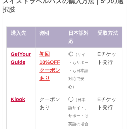
スイストラベルパスの購入方法｜5つの選
択肢
購入先
割引
日本語対
受取方法
応
GetYour
初回
◎
Eチケッ
（サイ
Guide
10%OFF
ト発行
トもサポー
クーポン
トも日本語
あり
対応で安
心）
Klook
クーポン
◯
Eチケッ
（日本
あり
ト発行
語サイト、
サポートは
英語の場合