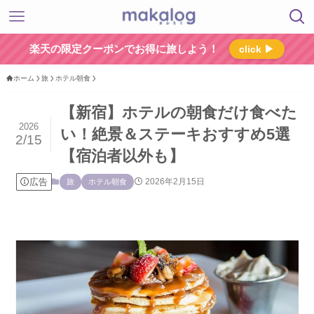
楽天の限定クーポンでお得に旅しよう！
click ▶
ホーム
旅
ホテル朝食
【新宿】ホテルの朝食だけ食べた
2026
い！絶景＆ステーキおすすめ5選
2/15
【宿泊者以外も】
広告
2026年2月15日
旅
ホテル朝食