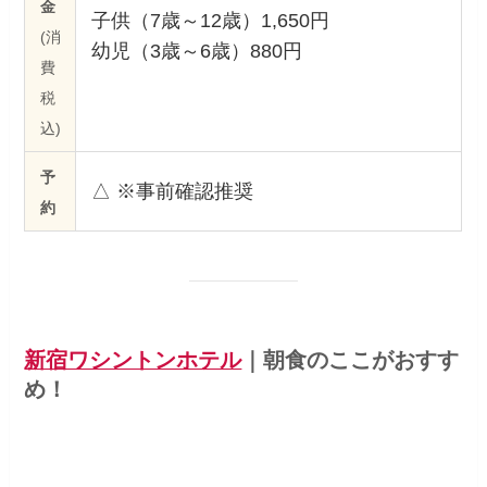
金
子供（7歳～12歳）1,650円
(消
幼児（3歳～6歳）880円
費
税
込)
予
△ ※事前確認推奨
約
新宿ワシントンホテル
｜
朝食のここがおすす
め！