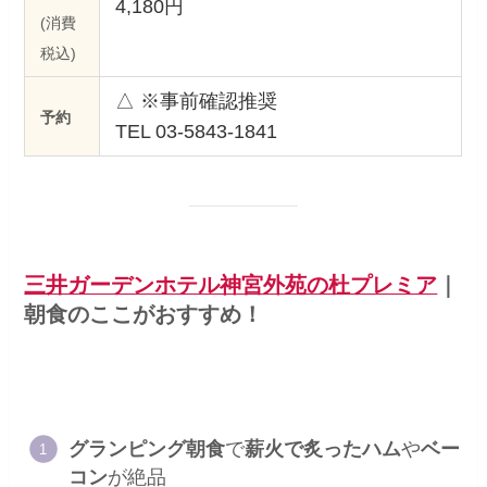
4,180円
(消費
税込)
△ ※事前確認推奨
予約
TEL 03-5843-1841
三井ガーデンホテル神宮外苑の杜プレミア
｜
朝食のここがおすすめ！
グランピング朝食
で
薪火で炙ったハム
や
ベー
コン
が絶品