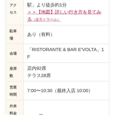
駅」より徒歩約1分
アク
＞＞【地図】詳しい行き方を見てみ
セス
る
（楽天トラベル）
駐車
あり（有料）
場
「RISTORANTE & BAR E’VOLTA」1
会場
F
店内92席
座席
テラス28席
数
営業
7:00〜10:30（最終入店 10:00）
時間
外来
料金