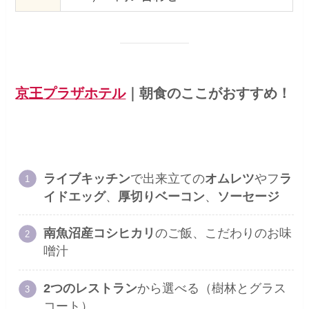
京王プラザホテル
｜
朝食のここがおすすめ！
ライブキッチン
で出来立ての
オムレツ
やフ
ラ
イドエッグ
、
厚切りベーコン
、
ソーセージ
南魚沼産コシヒカリ
のご飯、こだわりのお味
噌汁
2つのレストラン
から選べる（樹林とグラス
コート）