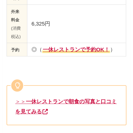
外来
料金
6,325円
(消費
税込)
◎（
一休レストランで予約OK！
）
予約
＞＞
一休レストランで朝食の写真と口コミ
を見てみる