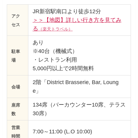
JR新宿駅南口より徒歩12分
アク
＞＞【地図】詳しい行き方を見てみ
セス
る
（楽天トラベル）
あり
※40台（機械式）
駐車
・レストラン利用
場
5,000円以上で2時間無料
2階「District Brasserie, Bar, Loung
会場
e」
134席（バーカウンター10席、テラス
座席
30席）
数
営業
7:00～11:00 (L.O 10:00)
時間