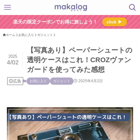
楽天の限定クーポンでお得に旅しよう！
click ▶
ホーム
お気に入り
ガジェット
【写真あり】ペーパーシュートの
2025
透明ケースはこれ！CROZヴァン
4/02
ガードを使ってみた感想
広告
2025年4月2日
お気に入り
ガジェット