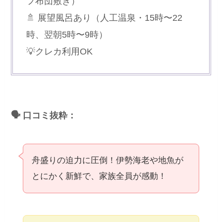
フ布団敷き）
🚿 展望風呂あり（人工温泉・15時〜22
時、翌朝5時〜9時）
💡クレカ利用OK
🗣 口コミ抜粋：
舟盛りの迫力に圧倒！伊勢海老や地魚が
とにかく新鮮で、家族全員が感動！