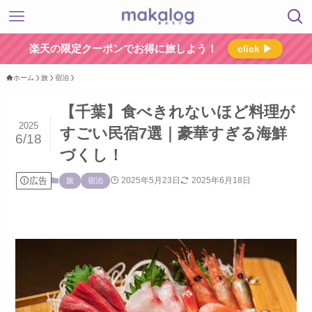
楽天の限定クーポンでお得に旅しよう！
click ▶
ホーム
旅
宿泊
【千葉】食べきれないほど料理が
2025
すごい民宿7選｜豪華すぎる海鮮
6/18
づくし！
広告
2025年5月23日
2025年6月18日
旅
宿泊