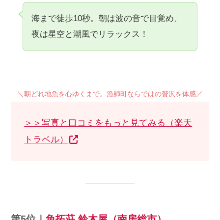
海まで徒歩10秒。朝は波の音で目覚め、
夜は星空と潮風でリラックス！
＼朝どれ地魚を心ゆくまで。漁師町ならではの贅沢を体感／
＞＞写真と口コミをもっと見てみる（楽天
トラベル）
第5位｜
魚拓荘 鈴木屋（南房総市）