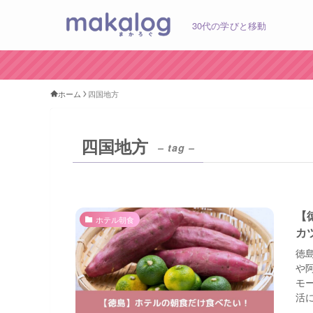
30代の学びと移動
ホーム
四国地方
四国地方
– tag –
【
ホテル朝食
カ
徳
や
モ
活