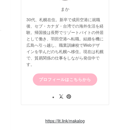
まか
30代、札幌在住。新卒で成田空港に就職
後、セブ・カナダ・台湾での海外生活を経
験。帰国後は長野でリゾートバイトの仲居
として働き、羽田空港へ転職。結婚を機に
広島へ引っ越し、職業訓練校でWebデザ
インを学んだのち札幌へ移住。現在は札幌
で、貿易関係の仕事をしながら発信中で
す。
プロフィールはこちらから
https://lit.link/makalog