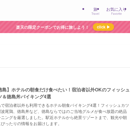
旅
お気に入り
Travel
Favorite
楽天の限定クーポンでお得に旅しよう！
click ▶
徳島】ホテルの朝食だけ食べたい！宿泊者以外OKのフィッシュ
ツ＆徳島丼バイキング4選
島で宿泊者以外も利用できるホテル朝食バイキング4選！フィッシュカツ
阿波尾鶏、徳島丼など、徳島ならではのご当地グルメが食べ放題の絶品
ーニングを厳選しました。駅近ホテルから絶景リゾートまで、観光や朝
にぴったりの情報をお届けします。